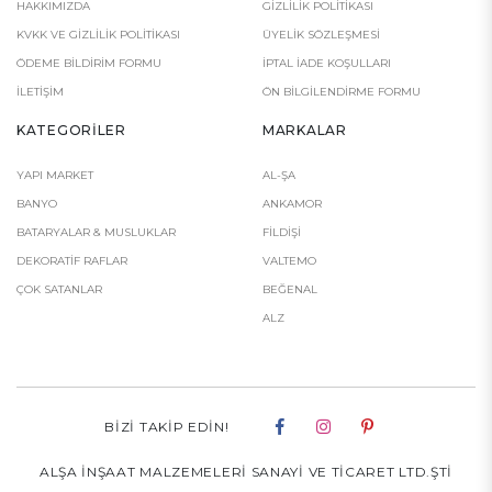
HAKKIMIZDA
GIZLILIK POLITIKASI
KVKK VE GIZLILIK POLITIKASI
ÜYELIK SÖZLEŞMESI
ÖDEME BILDIRIM FORMU
İPTAL İADE KOŞULLARI
İLETIŞIM
ÖN BILGILENDIRME FORMU
KATEGORILER
MARKALAR
YAPI MARKET
AL-ŞA
BANYO
ANKAMOR
BATARYALAR & MUSLUKLAR
FILDIŞI
DEKORATİF RAFLAR
VALTEMO
ÇOK SATANLAR
BEĞENAL
ALZ
BIZI TAKIP EDIN!
ALŞA İNŞAAT MALZEMELERİ SANAYİ VE TİCARET LTD.ŞTİ