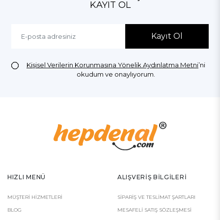
KAYIT OL
Kayıt Ol
Kişisel Verilerin Korunmasına Yönelik Aydınlatma Metni
’ni
okudum ve onaylıyorum.
HIZLI MENÜ
ALIŞVERIŞ BILGILERI
MÜŞTERI HIZMETLERI
SIPARIŞ VE TESLIMAT ŞARTLARI
BLOG
MESAFELI SATIŞ SÖZLEŞMESI