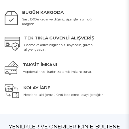
BUGÜN KARGODA
Saat 15.00’e kadar verdiğiniz siparişler aynı gün
kargoda.
TEK TIKLA GÜVENLI ALIŞVERIŞ
Ödeme ve adres bilgilerinizi kaydedin, güvenli
alışveriş yapın.
TAKSIT İMKANI
Hepdenal kredi kartınıza taksit imkanı sunar.
KOLAY İADE
Hepdenal aldığınız ürünü iade etme kolaylığı sağlar.
YENILIKLER VE ÖNERILER İÇIN E-BÜLTENE