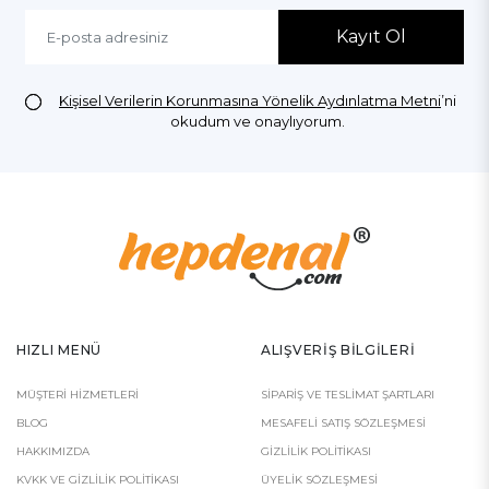
Kayıt Ol
Kişisel Verilerin Korunmasına Yönelik Aydınlatma Metni
’ni
okudum ve onaylıyorum.
HIZLI MENÜ
ALIŞVERIŞ BILGILERI
MÜŞTERI HIZMETLERI
SIPARIŞ VE TESLIMAT ŞARTLARI
BLOG
MESAFELI SATIŞ SÖZLEŞMESI
HAKKIMIZDA
GIZLILIK POLITIKASI
KVKK VE GIZLILIK POLITIKASI
ÜYELIK SÖZLEŞMESI