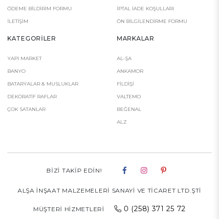
ÖDEME BILDIRIM FORMU
İPTAL İADE KOŞULLARI
İLETIŞIM
ÖN BILGILENDIRME FORMU
KATEGORILER
MARKALAR
YAPI MARKET
AL-ŞA
BANYO
ANKAMOR
BATARYALAR & MUSLUKLAR
FILDIŞI
DEKORATİF RAFLAR
VALTEMO
ÇOK SATANLAR
BEĞENAL
ALZ
BIZI TAKIP EDIN!
ALŞA İNŞAAT MALZEMELERİ SANAYİ VE TİCARET LTD.ŞTİ
0 (258) 371 25 72
MÜŞTERI HIZMETLERI