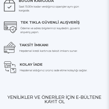
BUGÜN KARGODA
Saat 15.00’e kadar verdiğiniz siparişler aynı gün
kargoda.
TEK TIKLA GÜVENLI ALIŞVERIŞ
Ödeme ve adres bilgilerinizi kaydedin, güvenli
alışveriş yapın.
TAKSIT İMKANI
Hepdenal kredi kartınıza taksit imkanı sunar.
KOLAY İADE
Hepdenal aldığınız ürünü iade etme kolaylığı sağlar.
YENILIKLER VE ÖNERILER İÇIN E-BÜLTENE
KAYIT OL