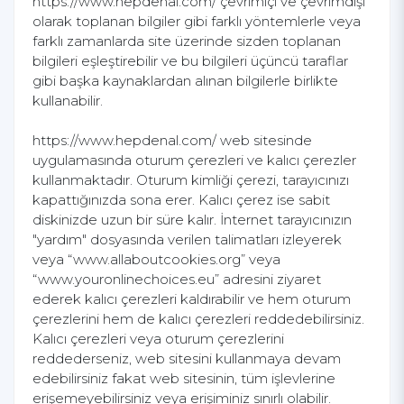
https://www.hepdenal.com/ çevrimiçi ve çevrimdışı
olarak toplanan bilgiler gibi farklı yöntemlerle veya
farklı zamanlarda site üzerinde sizden toplanan
bilgileri eşleştirebilir ve bu bilgileri üçüncü taraflar
gibi başka kaynaklardan alınan bilgilerle birlikte
kullanabilir.
https://www.hepdenal.com/ web sitesinde
uygulamasında oturum çerezleri ve kalıcı çerezler
kullanmaktadır. Oturum kimliği çerezi, tarayıcınızı
kapattığınızda sona erer. Kalıcı çerez ise sabit
diskinizde uzun bir süre kalır. İnternet tarayıcınızın
"yardım" dosyasında verilen talimatları izleyerek
veya “www.allaboutcookies.org” veya
“www.youronlinechoices.eu” adresini ziyaret
ederek kalıcı çerezleri kaldırabilir ve hem oturum
çerezlerini hem de kalıcı çerezleri reddedebilirsiniz.
Kalıcı çerezleri veya oturum çerezlerini
reddederseniz, web sitesini kullanmaya devam
edebilirsiniz fakat web sitesinin, tüm işlevlerine
erişemeyebilirsiniz veya erişiminiz sınırlı olabilir.