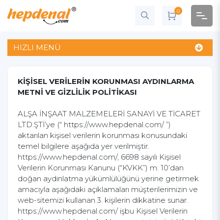
0
HIZLI MENÜ
KİŞİSEL VERİLERİN KORUNMASI AYDINLARMA
METNİ VE GİZLİLİK POLİTİKASI
ALŞA İNŞAAT MALZEMELERİ SANAYİ VE TİCARET
LTD.ŞTİ’ye (“ https://www.hepdenal.com/ ”)
aktarılan kişisel verilerin korunması konusundaki
temel bilgilere aşağıda yer verilmiştir.
https://www.hepdenal.com/, 6698 sayılı Kişisel
Verilerin Korunması Kanunu (“KVKK”) m. 10’dan
doğan aydınlatma yükümlülüğünü yerine getirmek
amacıyla aşağıdaki açıklamaları müşterilerimizin ve
web-sitemizi kullanan 3. kişilerin dikkatine sunar.
https://www.hepdenal.com/ işbu Kişisel Verilerin