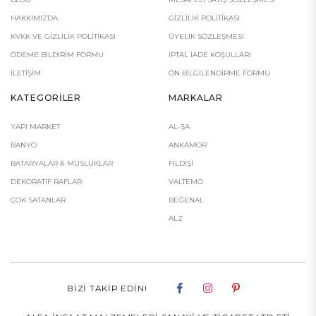
HAKKIMIZDA
GIZLILIK POLITIKASI
KVKK VE GIZLILIK POLITIKASI
ÜYELIK SÖZLEŞMESI
ÖDEME BILDIRIM FORMU
İPTAL İADE KOŞULLARI
İLETIŞIM
ÖN BILGILENDIRME FORMU
KATEGORILER
MARKALAR
YAPI MARKET
AL-ŞA
BANYO
ANKAMOR
BATARYALAR & MUSLUKLAR
FILDIŞI
DEKORATİF RAFLAR
VALTEMO
ÇOK SATANLAR
BEĞENAL
ALZ
BIZI TAKIP EDIN!