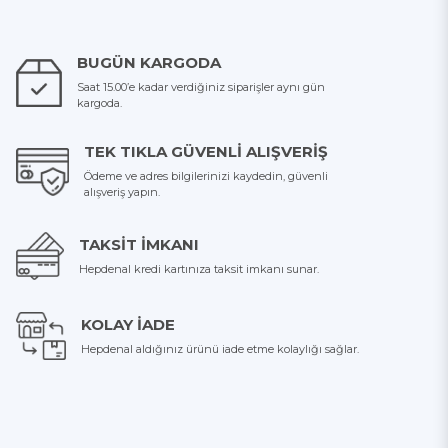
BUGÜN KARGODA
Saat 15.00’e kadar verdiğiniz siparişler aynı gün
kargoda.
TEK TIKLA GÜVENLI ALIŞVERIŞ
Ödeme ve adres bilgilerinizi kaydedin, güvenli
alışveriş yapın.
TAKSIT İMKANI
Hepdenal kredi kartınıza taksit imkanı sunar.
KOLAY İADE
Hepdenal aldığınız ürünü iade etme kolaylığı sağlar.