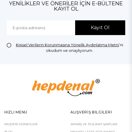
YENILIKLER VE ÖNERILER İÇIN E-BÜLTENE
KAYIT OL
Kayıt Ol
Kişisel Verilerin Korunmasına Yönelik Aydınlatma Metni
’ni
okudum ve onaylıyorum.
HIZLI MENÜ
ALIŞVERIŞ BILGILERI
MÜŞTERI HIZMETLERI
SIPARIŞ VE TESLIMAT ŞARTLARI
BLOG
MESAFELI SATIŞ SÖZLEŞMESI