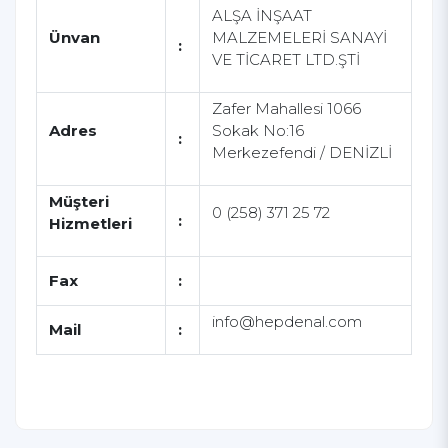
ALŞA İNŞAAT
Ünvan
MALZEMELERİ SANAYİ
:
VE TİCARET LTD.ŞTİ
Zafer Mahallesi 1066
Adres
Sokak No:16
:
Merkezefendi / DENİZLİ
Müşteri
0 (258) 371 25 72
:
Hizmetleri
Fax
:
info@hepdenal.com
Mail
: