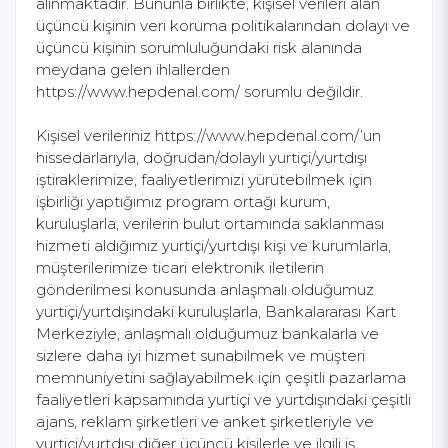
alınmaktadır. Bununla birlikte, kişisel verileri alan
üçüncü kişinin veri koruma politikalarından dolayı ve
üçüncü kişinin sorumluluğundaki risk alanında
meydana gelen ihlallerden
https://www.hepdenal.com/ sorumlu değildir.
Kişisel verileriniz https://www.hepdenal.com/’un
hissedarlarıyla, doğrudan/dolaylı yurtiçi/yurtdışı
iştiraklerimize, faaliyetlerimizi yürütebilmek için
işbirliği yaptığımız program ortağı kurum,
kuruluşlarla, verilerin bulut ortamında saklanması
hizmeti aldığımız yurtiçi/yurtdışı kişi ve kurumlarla,
müşterilerimize ticari elektronik iletilerin
gönderilmesi konusunda anlaşmalı olduğumuz
yurtiçi/yurtdışındaki kuruluşlarla, Bankalararası Kart
Merkeziyle, anlaşmalı olduğumuz bankalarla ve
sizlere daha iyi hizmet sunabilmek ve müşteri
memnuniyetini sağlayabilmek için çeşitli pazarlama
faaliyetleri kapsamında yurtiçi ve yurtdışındaki çeşitli
ajans, reklam şirketleri ve anket şirketleriyle ve
yurtiçi/yurtdışı diğer üçüncü kişilerle ve ilgili iş