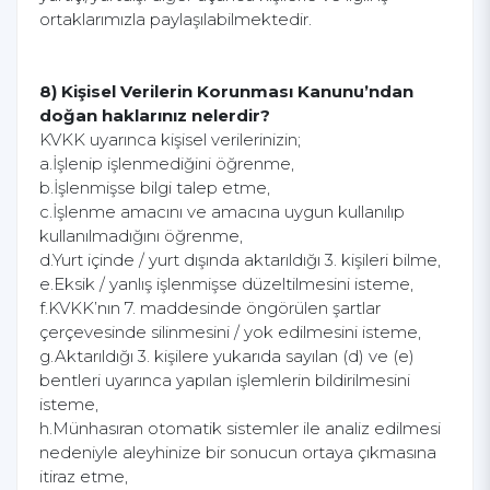
ortaklarımızla paylaşılabilmektedir.
8) Kişisel Verilerin Korunması Kanunu’ndan
doğan haklarınız nelerdir?
KVKK uyarınca kişisel verilerinizin;
a.İşlenip işlenmediğini öğrenme,
b.İşlenmişse bilgi talep etme,
c.İşlenme amacını ve amacına uygun kullanılıp
kullanılmadığını öğrenme,
d.Yurt içinde / yurt dışında aktarıldığı 3. kişileri bilme,
e.Eksik / yanlış işlenmişse düzeltilmesini isteme,
f.KVKK’nın 7. maddesinde öngörülen şartlar
çerçevesinde silinmesini / yok edilmesini isteme,
g.Aktarıldığı 3. kişilere yukarıda sayılan (d) ve (e)
bentleri uyarınca yapılan işlemlerin bildirilmesini
isteme,
h.Münhasıran otomatik sistemler ile analiz edilmesi
nedeniyle aleyhinize bir sonucun ortaya çıkmasına
itiraz etme,