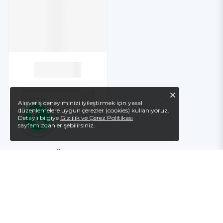
Alışveriş deneyiminizi iyileştirmek için yasal
düzenlemelere uygun çerezler (cookies) kullanıyoruz.
Detaylı bilgiye
Gizlilik ve Çerez Politikası
sayfamızdan erişebilirsiniz.
BUGÜN KARGODA
Saat 15.00’e kadar verdiğiniz siparişler aynı gün
kargoda.
TEK TIKLA GÜVENLI ALIŞVERIŞ
Ödeme ve adres bilgilerinizi kaydedin, güvenli
alışveriş yapın.