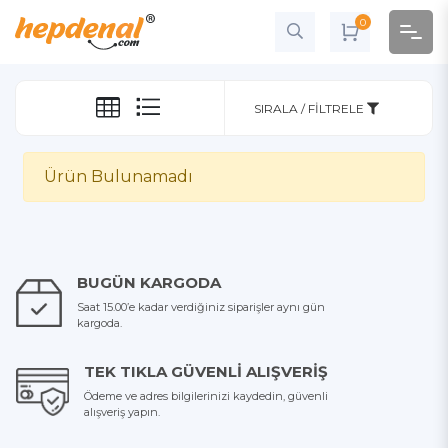
0
SIRALA / FILTRELE
Ürün Bulunamadı
BUGÜN KARGODA
Saat 15.00’e kadar verdiğiniz siparişler aynı gün
kargoda.
TEK TIKLA GÜVENLI ALIŞVERIŞ
Ödeme ve adres bilgilerinizi kaydedin, güvenli
alışveriş yapın.