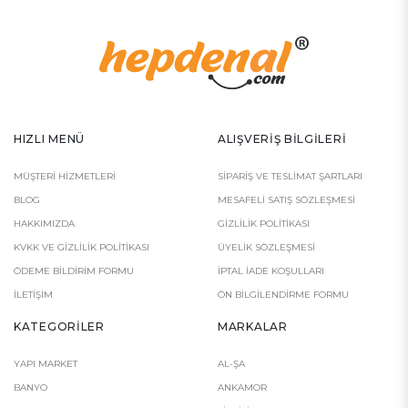
HIZLI MENÜ
ALIŞVERIŞ BILGILERI
MÜŞTERI HIZMETLERI
SIPARIŞ VE TESLIMAT ŞARTLARI
BLOG
MESAFELI SATIŞ SÖZLEŞMESI
HAKKIMIZDA
GIZLILIK POLITIKASI
KVKK VE GIZLILIK POLITIKASI
ÜYELIK SÖZLEŞMESI
ÖDEME BILDIRIM FORMU
İPTAL İADE KOŞULLARI
İLETIŞIM
ÖN BILGILENDIRME FORMU
KATEGORILER
MARKALAR
YAPI MARKET
AL-ŞA
BANYO
ANKAMOR