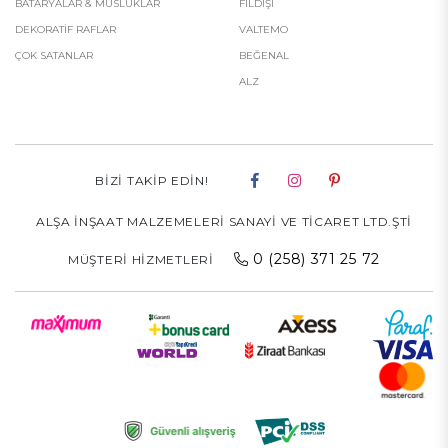
BATARYALAR & MUSLUKLAR
FILDIŞI
DEKORATİF RAFLAR
VALTEMO
ÇOK SATANLAR
BEĞENAL
ALZ
BIZI TAKIP EDIN!
ALŞA İNŞAAT MALZEMELERİ SANAYİ VE TİCARET LTD.ŞTİ
0 (258) 371 25 72
MÜŞTERI HIZMETLERI