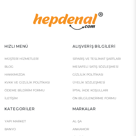
HIZLI MENÜ
ALIŞVERIŞ BILGILERI
MÜŞTERI HIZMETLERI
SIPARIŞ VE TESLIMAT ŞARTLARI
BLOG
MESAFELI SATIŞ SÖZLEŞMESI
HAKKIMIZDA
GIZLILIK POLITIKASI
KVKK VE GIZLILIK POLITIKASI
ÜYELIK SÖZLEŞMESI
ÖDEME BILDIRIM FORMU
İPTAL İADE KOŞULLARI
İLETIŞIM
ÖN BILGILENDIRME FORMU
KATEGORILER
MARKALAR
YAPI MARKET
AL-ŞA
BANYO
ANKAMOR