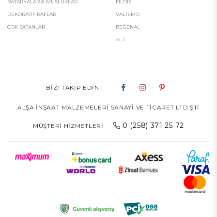
BATARYALAR & MUSLUKLAR
FILDIŞI
DEKORATİF RAFLAR
VALTEMO
ÇOK SATANLAR
BEĞENAL
ALZ
BIZI TAKIP EDIN!
ALŞA İNŞAAT MALZEMELERİ SANAYİ VE TİCARET LTD.ŞTİ
0 (258) 371 25 72
MÜŞTERI HIZMETLERI