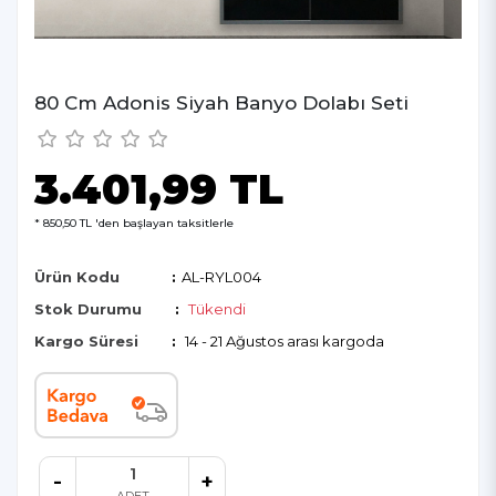
80 Cm Adonis Siyah Banyo Dolabı Seti
3.401,99 TL
* 850,50
TL 'den başlayan taksitlerle
Ürün Kodu
:
AL-RYL004
Stok Durumu
:
Tükendi
Kargo Süresi
:
14 - 21 Ağustos arası kargoda
-
+