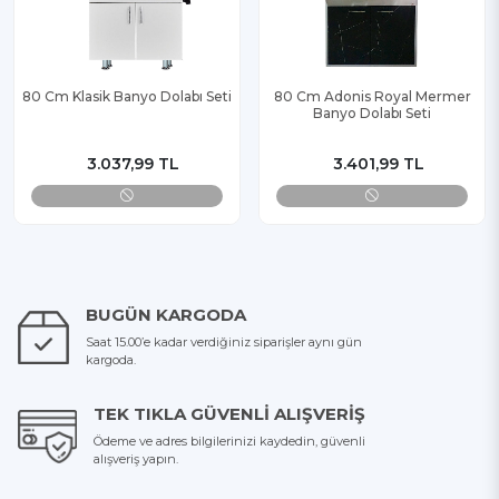
80 Cm Klasik Banyo Dolabı Seti
80 Cm Adonis Royal Mermer
Banyo Dolabı Seti
3.037,99 TL
3.401,99 TL
BUGÜN KARGODA
Saat 15.00’e kadar verdiğiniz siparişler aynı gün
kargoda.
TEK TIKLA GÜVENLI ALIŞVERIŞ
Ödeme ve adres bilgilerinizi kaydedin, güvenli
alışveriş yapın.